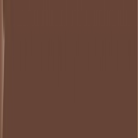
online
online
online
online
online
online