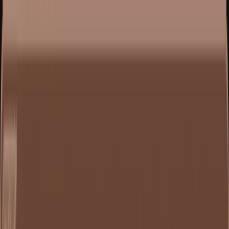
Daftar
Masuk
kembali
Info
Data tidak ditemukan
metode pembayaran
online