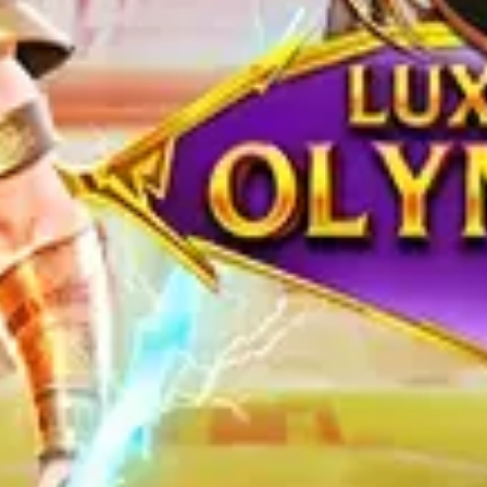
miliki reputasi yang baik di kalangan pemain togel on
ayanan pelanggan yang responsif. Ini menjadi bukti ba
 pelayanan terbaik.
ran togel populer
dari berbagai negara, lengkap dengan 
n profesional dalam mengakses semua layanan. Ditam
untungkan.
layanan profesional, serta fitur lengkap, CUANTOTO layak 
n, dan terpercaya, CUANTOTO bisa menjadi pilihan tepa