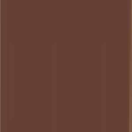
Jumat, 07 Agu
Buka
19.15
19.00
6
3
0
3
PY
1680
pattaya lottery
Jumat, 07 Agu
Buka
19.00