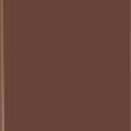
23.15
23.00
6
3
9
4
TA
1680
totomacau 22:00 wib
Jumat, 07 Agu
Buka
22.15
22.00