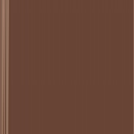
Togel
Slot
Kasino
Olahraga
Arcade
Poker
Tembak Ikan
Sabung Ayam
Togel
Lainnya