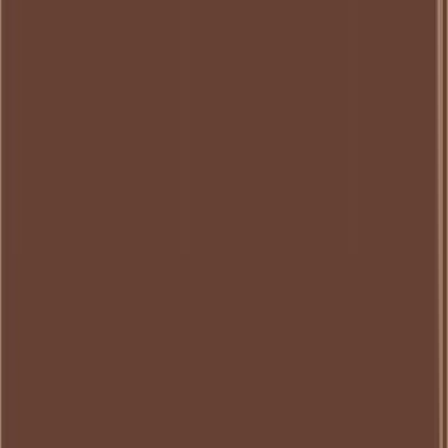
NY
1680
newyork 4d
Jumat, 07 Agu
Buka
17.30
17.15
0
0
9
6
PS
1680
paris lottery