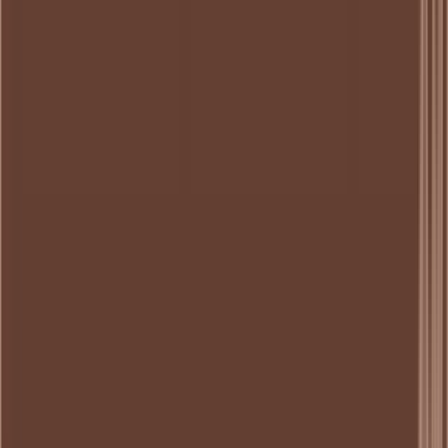
13.30
3
7
1
2
SD
1680
sydneypools
Jumat, 07 Agu
Buka
14.00
13.30
0