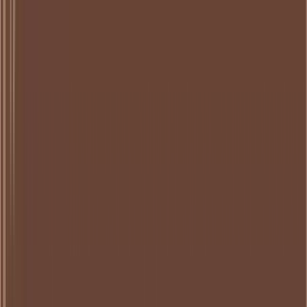
MP
1680
malibucitypools
Jumat, 07 Agu
Buka
00.00
23.50
2
4
5
4
HKL
660