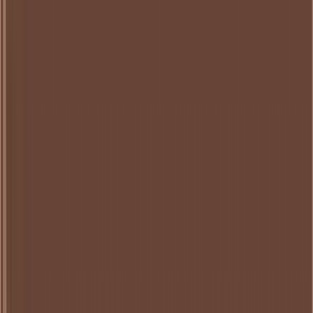
hongkong lotto
Jumat, 07 Agu
Buka
23.00
22.45
6
0
1
1
SM
1069
shanghai pools malam
Jumat, 07 Agu
Buka