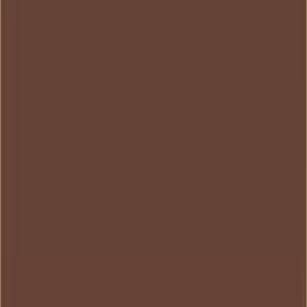
VC
1680
venice lottery
Jumat, 07 Agu
Buka
20.00
19.50
6
8
2
3
TS
1680
totomacau 19:00 wib