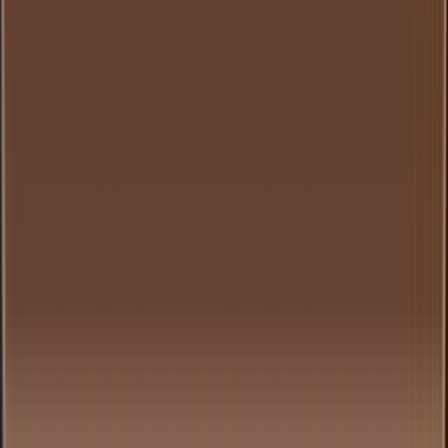
11.50
5
1
0
2
CM
1680
magnum cambodia
Jumat, 07 Agu
Buka
12.00
11.00
4
3