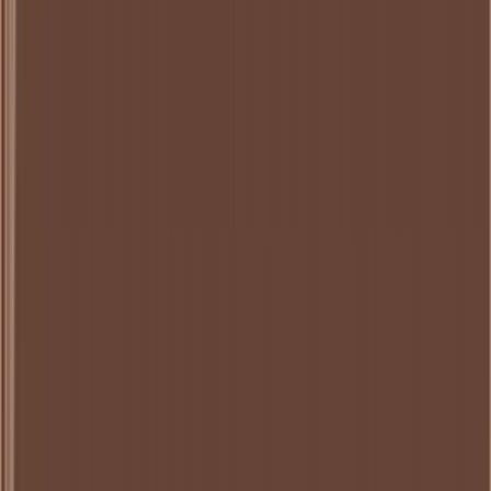
9
1
7
8
TM
1439
texas morning
Jumat, 07 Agu
Buka
22.00
21.45
2
6
9
1