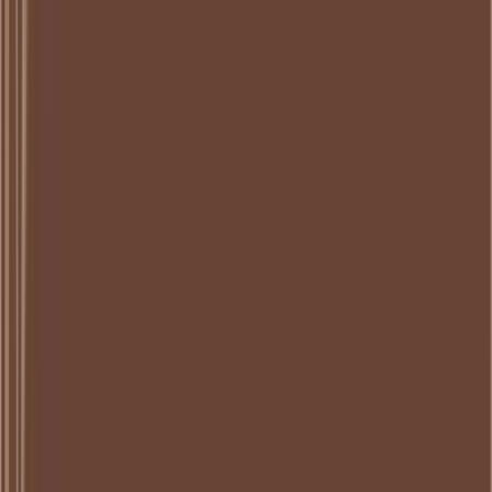
9
9
4
3
SG
1200
singapore
Jumat, 07 Agu
Buka
17.45
17.30
7
9
0
7