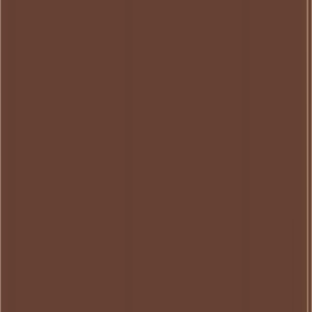
16.00
7
8
7
5
MD
1680
malibu4d
Jumat, 07 Agu
Buka
16.00
15.50
4