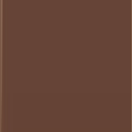
21.00
20.45
3
4
1
4
SL
1680
seoul lottery
Jumat, 07 Agu
Buka
21.00
20.50