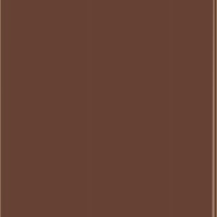
18.50
1
9
6
6
MS
1647
morocco quatro 18:00 wib
Jumat, 07 Agu
Buka
18.00
17.50