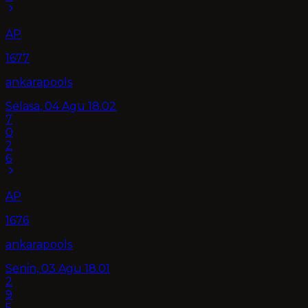
AP
1677
ankarapools
Selasa, 04 Agu
18.02
7
0
2
6
AP
1676
ankarapools
Senin, 03 Agu
18.01
2
9
5