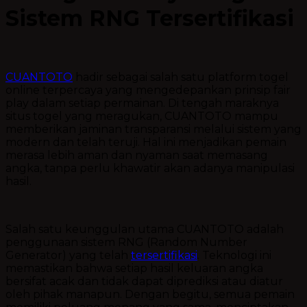
Sistem RNG Tersertifikasi
CUANTOTO
hadir sebagai salah satu platform togel
online terpercaya yang mengedepankan prinsip fair
play dalam setiap permainan. Di tengah maraknya
situs togel yang meragukan, CUANTOTO mampu
memberikan jaminan transparansi melalui sistem yang
modern dan telah teruji. Hal ini menjadikan pemain
merasa lebih aman dan nyaman saat memasang
angka, tanpa perlu khawatir akan adanya manipulasi
hasil.
Salah satu keunggulan utama CUANTOTO adalah
penggunaan sistem RNG (Random Number
Generator) yang telah
tersertifikasi
. Teknologi ini
memastikan bahwa setiap hasil keluaran angka
bersifat acak dan tidak dapat diprediksi atau diatur
oleh pihak manapun. Dengan begitu, semua pemain