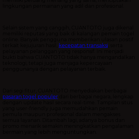
memiliki peluang menang yang sama, menciptakan
lingkungan permainan yang adil dan profesional.
Selain sistem yang canggih, CUANTOTO juga dikenal
memiliki reputasi yang baik di kalangan pemain togel
online. Banyak pengguna memberikan ulasan positif
terkait kejujuran hasil,
kecepatan transaksi
, serta
pelayanan pelanggan yang responsif. Ini menjadi
bukti bahwa CUANTOTO tidak hanya mengandalkan
teknologi, tetapi juga menjaga kepercayaan
penggunanya dengan pelayanan terbaik.
Dari segi fitur, CUANTOTO menyediakan berbagai
pasaran togel populer
dari berbagai negara, lengkap
dengan update hasil secara real-time. Tampilan situs
yang user-friendly juga memudahkan pemain
pemula maupun profesional dalam mengakses
semua layanan. Ditambah lagi, adanya bonus dan
promo menarik semakin meningkatkan pengalaman
bermain yang lebih menguntungkan.