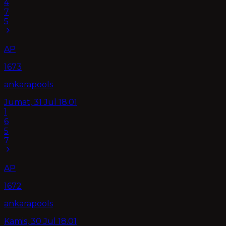
4
7
5
AP
1673
ankarapools
Jumat, 31 Jul
18.01
1
6
5
7
AP
1672
ankarapools
Kamis, 30 Jul
18.01