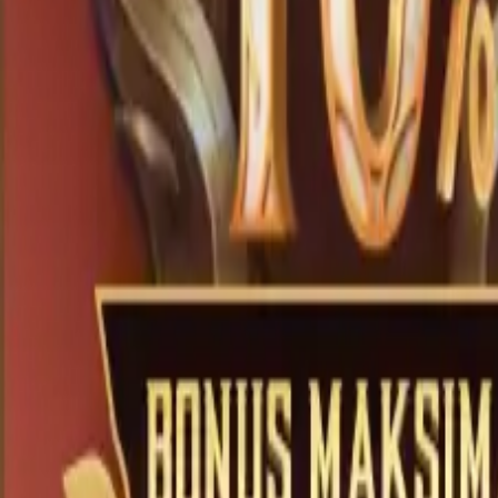
▫️ Promo dapat berubah sewaktu-waktu
▫️ Bonus tidak bisa di gabungkan dengan promo ya
▫️ Tidak mendapatkan bonus Cashback
🔥 Jangan lewatkan! Deposit sekarang dan nikmati 
CUANTOTO: Togel Online Pa
CUANTOTO
hadir sebagai salah satu platform togel o
yang meragukan, CUANTOTO mampu memberikan jaminan 
dan nyaman saat memasang angka, tanpa perlu khawati
Salah satu keunggulan utama CUANTOTO adalah pen
setiap hasil keluaran angka bersifat acak dan tidak 
sama, menciptakan lingkungan permainan yang adil dan