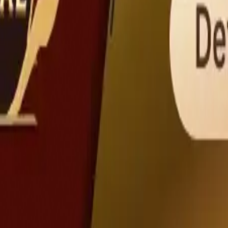
miliki reputasi yang baik di kalangan pemain togel on
ayanan pelanggan yang responsif. Ini menjadi bukti ba
 pelayanan terbaik.
ran togel populer
dari berbagai negara, lengkap dengan 
n profesional dalam mengakses semua layanan. Ditam
untungkan.
layanan profesional, serta fitur lengkap, CUANTOTO layak 
n, dan terpercaya, CUANTOTO bisa menjadi pilihan tepa