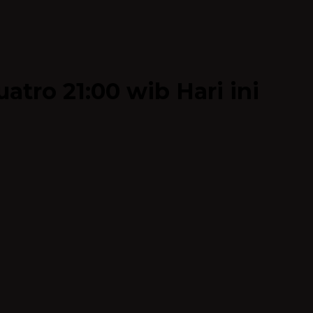
atro 21:00 wib
Hari ini