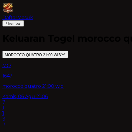
Daftar
Masuk
kembali
Keluaran Togel
morocco qu
MOROCCO QUATRO 21:00 WIB
MQ
1647
morocco quatro 21:00 wib
Kamis, 06 Agu
21.06
7
1
1
3