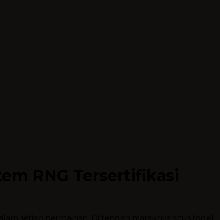
em RNG Tersertifikasi
alam setiap permainan. Di tengah maraknya situs togel