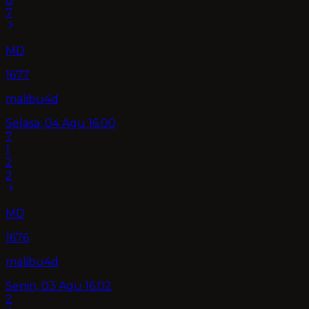
7
MD
1677
malibu4d
Selasa, 04 Agu
16.00
7
1
2
2
MD
1676
malibu4d
Senin, 03 Agu
16.02
2