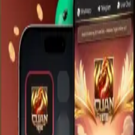
💸 Setelah Dikonfirmasi, saldo Rp 5.000 langsung
📥 Ayo download sekarang dan rasakan pengalama
CUANTOTO: Togel Online Pa
CUANTOTO
hadir sebagai salah satu platform togel o
yang meragukan, CUANTOTO mampu memberikan jaminan 
dan nyaman saat memasang angka, tanpa perlu khawati
Salah satu keunggulan utama CUANTOTO adalah pen
setiap hasil keluaran angka bersifat acak dan tidak 
sama, menciptakan lingkungan permainan yang adil dan
Selain sistem yang canggih, CUANTOTO juga dikenal me
terkait kejujuran hasil,
kecepatan transaksi
, serta pel