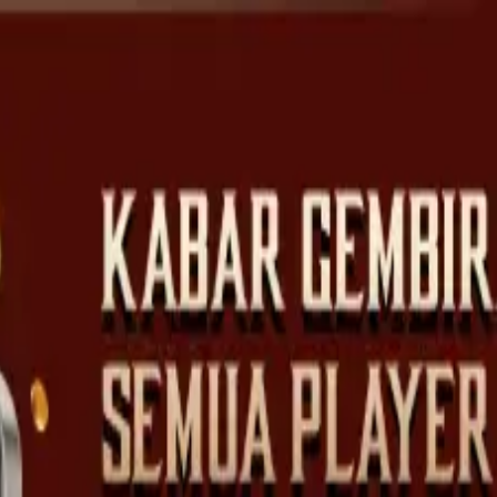
main menggunakan APK resmi dari LXGROUP!
uma-cuma dengan Syarat dan ketentuan sesuai diba
ukti deposit, & UserID ke Via Admin WA / Live Chat