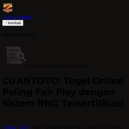
Daftar
Masuk
kembali
Detail Promosi
Tidak ada promosi tersedia
CUANTOTO: Togel Online
Paling Fair Play dengan
Sistem RNG Tersertifikasi
CUANTOTO
hadir sebagai salah satu platform togel