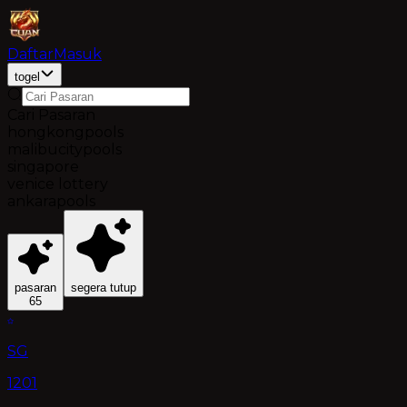
Daftar
Masuk
togel
Cari Pasaran
hongkongpools
malibucitypools
singapore
venice lottery
ankarapools
pasaran
segera tutup
65
SG
1201